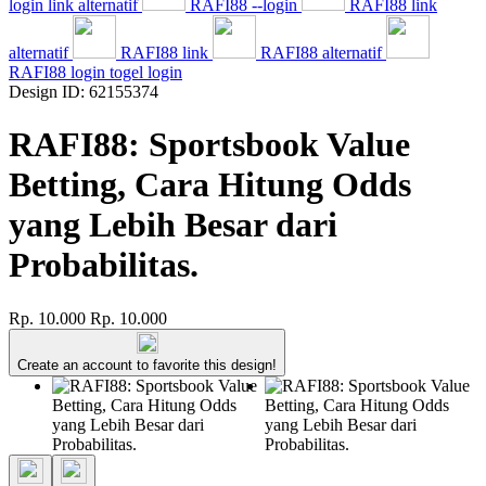
login link alternatif
RAFI88 --login
RAFI88 link
alternatif
RAFI88 link
RAFI88 alternatif
RAFI88 login togel login
Design ID: 62155374
RAFI88: Sportsbook Value
Betting, Cara Hitung Odds
yang Lebih Besar dari
Probabilitas.
Rp. 10.000
Rp. 10.000
Create an account to favorite this design!