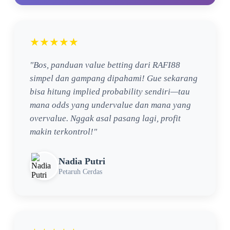
★★★★★
"Bos, panduan value betting dari RAFI88
simpel dan gampang dipahami! Gue sekarang
bisa hitung implied probability sendiri—tau
mana odds yang undervalue dan mana yang
overvalue. Nggak asal pasang lagi, profit
makin terkontrol!"
Nadia Putri
Petaruh Cerdas