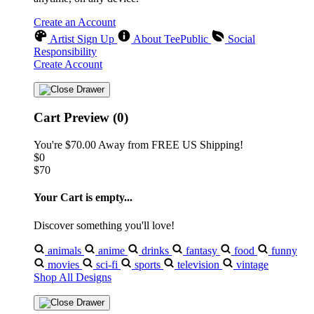
Create an Account
Artist Sign Up
About TeePublic
Social
Responsibility
Create Account
Cart Preview (0)
You're
$70.00
Away from
FREE US Shipping!
$0
$70
Your Cart is empty...
Discover something you'll love!
animals
anime
drinks
fantasy
food
funny
movies
sci-fi
sports
television
vintage
Shop All Designs