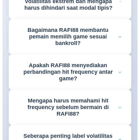
volatilitas ekstrem dan mengapa
jangka pendek. Di RAFI88, kami membantu Anda
harus dihindari saat modal tipis?
memahami hit frequency agar tidak salah pilih game
—terutama saat modal tipis. Game dengan hit
Volatilitas ekstrem adalah game dengan risiko tinggi
frequency tinggi cocok untuk grinding aman,
Bagaimana RAFI88 membantu
—kemenangan besar jarang terjadi tapi nilainya
sedangkan hit frequency rendah biasanya berarti
pemain memilih game sesuai
besar. RAFI88 mengingatkan: modal receh jangan
volatilitas ekstrem yang berisiko menguras saldo
bankroll?
dipaksa main di game volatilitas ekstrem! Kami
cepat.
berikan panduan dan label game yang sesuai dengan
RAFI88 menyediakan label dan panduan yang jelas
ukuran bankroll Anda, sehingga saldo tidak cepat
Apakah RAFI88 menyediakan
untuk setiap game—mulai dari hit frequency, tingkat
habis sia-sia. Pilih game dengan volatilitas rendah
perbandingan hit frequency antar
volatilitas, hingga rekomendasi bankroll minimum.
atau sedang jika modal Anda terbatas.
game?
Dengan informasi ini, Anda bisa memilih game yang
cocok dengan modal yang dimiliki. Jangan sampai
Ya, RAFI88 menyajikan komparasi mendalam
salah pilih game saat modal tipis! Kami bantu Anda
Mengapa harus memahami hit
mengenai hit frequency dan volatilitas setiap game.
agar saldo tidak cepat habis sia-sia.
frequency sebelum bermain di
Analisis ini mencakup frekuensi kemenangan,
RAFI88?
ukuran rata-rata kemenangan, dan rekomendasi
strategi berdasarkan modal Anda. Dengan
Karena memilih game tanpa memahami hit
pemahaman yang tepat, Anda tidak akan salah pilih
Seberapa penting label volatilitas
frequency sama dengan membuang saldo sia-sia.