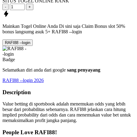
SITUS TOGEL ONLINE RANK
-
+
Mainkan Togel Online Anda Di sini saja
Claim Bonus slot 50%
bonus langsumg asuk
5+ RAFI88 --login
RAFI88 --login
Selamatkan diri anda dari google
sang penyayang
RAFI88 --login 2026
Description
Value betting di sportsbook adalah menemukan odds yang lebih
besar dari probabilitas sebenarnya. RAFI88 jelaskan cara hitung
implied probability dari odds dan cara menemukan value bet untuk
memaksimalkan profit jangka panjang.
People Love RAFI88!