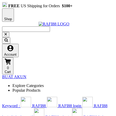
FREE
US Shipping for Orders
$100+
Shop
Account
0
Cart
BUAT AKUN
Explore Categories
Popular Products
Keyword :
RAFI88
RAFI88 login
RAFI88