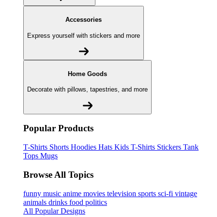
Accessories
Express yourself with stickers and more
Home Goods
Decorate with pillows, tapestries, and more
Popular Products
T-Shirts
Shorts
Hoodies
Hats
Kids T-Shirts
Stickers
Tank
Tops
Mugs
Browse All Topics
funny
music
anime
movies
television
sports
sci-fi
vintage
animals
drinks
food
politics
All Popular Designs